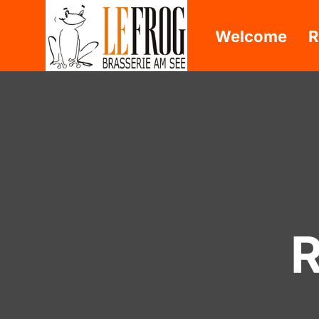
Welcome
R
R