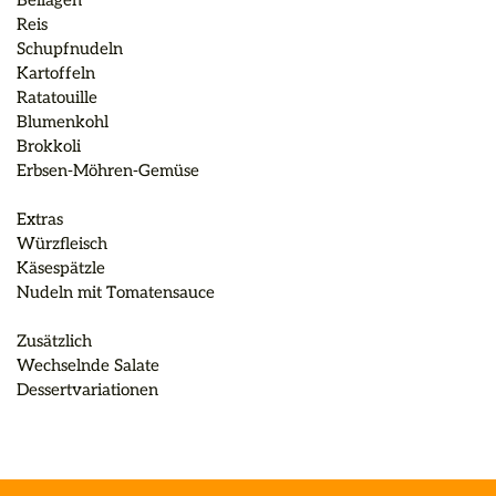
Beilagen

Reis

Schupfnudeln

Kartoffeln

Ratatouille

Blumenkohl

Brokkoli

Erbsen-Möhren-Gemüse

Extras

Würzfleisch

Käsespätzle

Nudeln mit Tomatensauce

Zusätzlich

Wechselnde Salate

Dessertvariationen