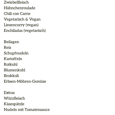
Zwiebelfleisch

Hähnchenroulade

Chili con Carne

Vegetarisch & Vegan

Linsencurry (vegan)

Enchiladas (vegetarisch)

Beilagen

Reis

Schupfnudeln

Kartoffeln

Rotkohl

Blumenkohl

Brokkoli

Erbsen-Möhren-Gemüse

Extras

Würzfleisch

Käsespätzle

Nudeln mit Tomatensauce
