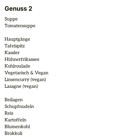
Genuss 2
Suppe

Tomatensuppe

Hauptgänge

Tafelspitz

Kassler

Hühnerfrikassee

Kohlroulade

Vegetarisch & Vegan

Linsencurry (vegan)

Lasagne (vegan)

Beilagen

Schupfnudeln

Reis

Kartoffeln

Blumenkohl

Brokkoli
